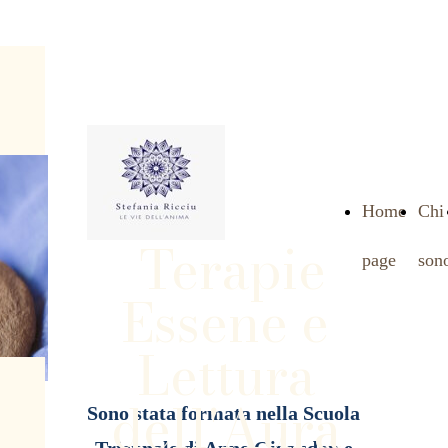
Home
Chi
Terapie
page
son
Essene e
Lettura
dell'Aura
Sono stata formata nella Scuola