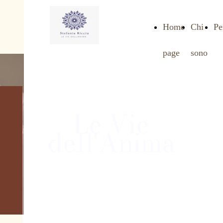
Home
Chi
Pe
page
sono
Le Vie
dell'Anima